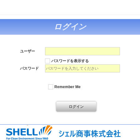
ログイン
ユーザー
パスワードを表示する
パスワード
Remember Me
ログイン